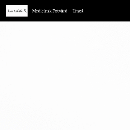
Medicinsk Fotvård Umeå