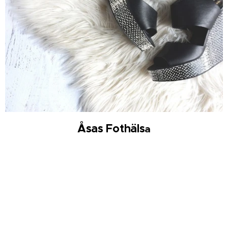
Åsas F
othäls
a
LÄS MER
>>>>
Om oss