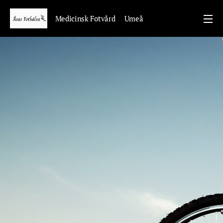
Medicinsk Fotvård Umeå